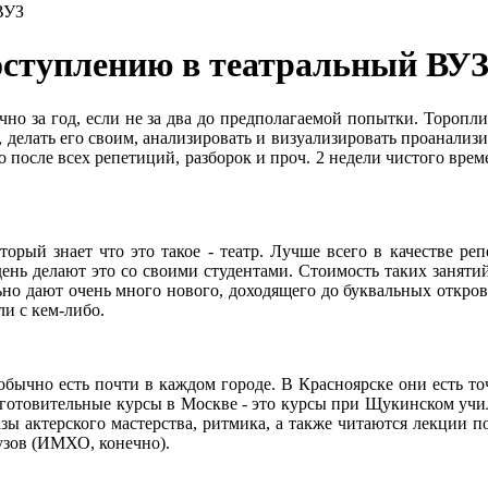
ВУЗ
оступлению в театральный ВУ
очно за год, если не за два до предполагаемой попытки. Торопл
т, делать его своим, анализировать и визуализировать проанализ
то после всех репетиций, разборок и проч. 2 недели чистого вре
оторый знает что это такое - театр. Лучше всего в качестве ре
день делают это со своими студентами. Стоимость таких занятий 
тельно дают очень много нового, доходящего до буквальных
с кем-либо.
бычно есть почти в каждом городе. В Красноярске они есть точ
дготовительные курсы в Москве - это курсы при Щукинском учи
ы актерского мастерства, ритмика, а также читаются лекции по
вузов (ИМХО, конечно).