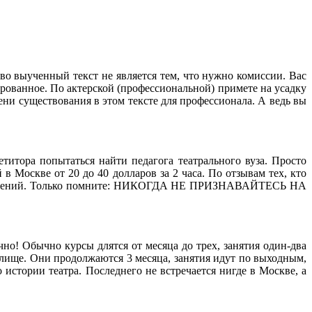
З
иво выученный текст не является тем, что нужно комиссии. Вас
ированное. По актерской (профессиональной) примете на усадку
мени существования в этом тексте для профессионала. А ведь вы
петитора попытаться найти педагога театрального вуза. Просто
в Москве от 20 до 40 долларов за 2 часа. По отзывам тех, кто
 откровений. Только помните: НИКОГДА НЕ ПРИЗНАВАЙТЕСЬ НА
но! Обычно курсы длятся от месяца до трех, занятия один-два
лище. Они продолжаются 3 месяца, занятия идут по выходным,
 истории театра. Последнего не встречается нигде в Москве, а