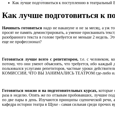
Как лучше подготовиться к поступлению в театральный 
Как лучше подготовиться к п
Начинать готовиться
надо не накануне и не за месяц, а уж т
просят не память демонстрировать, а умение присваивать текс
разобранного текста в голове требуется не меньше 2 недель. Э
еще не профессионал?
Готовиться лучше всего с репетитором,
т.е. с человеком, к
потому, что они умеют объяснять, что требуется, ибо каждый 
пользовался услугами репетиторов, частные уроки действи
КОМИССИИ, ЧТО ВЫ ЗАНИМАЛИСЬ ТЕАТРОМ где-либо или 
Готовиться можно и на подготовительных курсах,
которые о
раза в неделю. Опять же по отзывам пробовавших, лучшие по
по две пары в день. Изучаются принципы сценической речи, аз
кафедра истории театра в Щуке - самая сильная среди прочих 