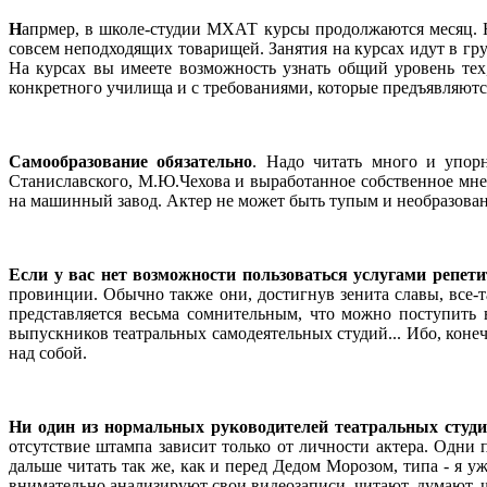
Н
апрмер, в школе-студии МХАТ курсы продолжаются месяц. На
совсем неподходящих товарищей. Занятия на курсах идут в гр
На курсах вы имеете возможность узнать общий уровень тех, 
конкретного училища и с требованиями, которые предъявляютс
Самообразование обязательно
. Надо читать много и упорн
Станиславского, М.Ю.Чехова и выработанное собственное мнен
на машинный завод. Актер не может быть тупым и необразова
Если у вас нет возможности пользоваться услугами репети
провинции. Обычно также они, достигнув зенита славы, все-т
представляется весьма сомнительным, что можно поступить в
выпускников театральных самодеятельных студий... Ибо, конеч
над собой.
Ни один из нормальных руководителей театральных студи
отсутствие штампа зависит только от личности актера. Одни 
дальше читать так же, как и перед Дедом Морозом, типа - я у
внимательно анализируют свои видеозаписи, читают, думают, 