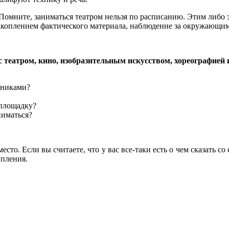
Помните, заниматься театром нельзя по расписанию. Этим либо за
акоплением фактического материала, наблюдение за окружающими
еатром, кино, изобразительным искусством, хореографией и т.
нниками?
 площадку?
ниматься?
сто. Если вы считаете, что у вас все-таки есть о чем сказать со 
упления.