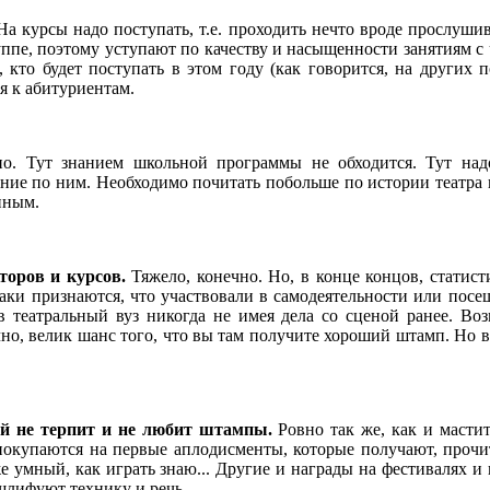
 курсы надо поступать, т.е. проходить нечто вроде прослушив
уппе, поэтому уступают по качеству и насыщенности занятиям с 
кто будет поступать в этом году (как говорится, на других п
я к абитуриентам.
о. Тут знанием школьной программы не обходится. Тут надо
ие по ним. Необходимо почитать побольше по истории театра и 
нным.
торов и курсов.
Тяжело, конечно. Но, в конце концов, статист
аки признаются, что участвовали в самодеятельности или посе
 театральный вуз никогда не имея дела со сценой ранее. Воз
но, велик шанс того, что вы там получите хороший штамп. Но вед
й не терпит и не любит штампы.
Ровно так же, как и масти
покупаются на первые аплодисменты, которые получают, прочит
же умный, как играть знаю... Другие и награды на фестивалях 
шлифуют технику и речь.