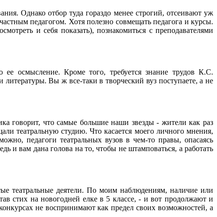
ания. Однако отбор туда гораздо менее строгий, отсеивают уж
частным педагогом. Хотя полезно совмещать педагога и курсы.
осмотреть и себя показать), познакомиться с преподавателями
 ее осмысление. Кроме того, требуется знание трудов К.С.
литературы. Вы ж все-таки в творческий вуз поступаете, а не
ика говорит, что самые большие наши звезды - жители как раз
щали театральную студию. Что касается моего личного мнения,
можно, педагоги театральных вузов в чем-то правы, опасаясь
ь и вам дана голова на то, чтобы не штамповаться, а работать
тые театральные деятели. По моим наблюдениям, наличие или
ав стих на новогодней елке в 5 классе, - и вот продолжают и
и конкурсах не воспринимают как предел своих возможностей, а