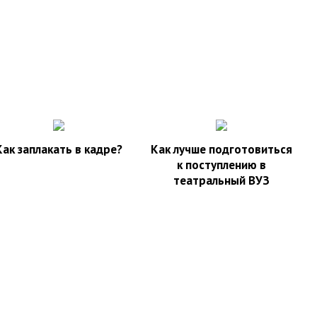
Как заплакать в кадре?
Как лучше подготовиться
к поступлению в
театральный ВУЗ