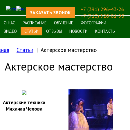
+7 (391) 296-43-26
ЗАКАЗАТЬ ЗВОНОК
+7 (913) 520-01-93
О НАС
РАСПИСАНИЕ
ОБУЧЕНИЕ
ФОТОГРАФИИ
ВИДЕО
СТАТЬИ
ОТЗЫВЫ
НОВОСТИ
КОНТАКТЫ
вная
Статьи
Актерское мастерство
Актерское мастерство
Актерские техники
Михаила Чехова