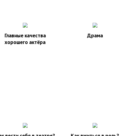
Главные качества
Драма
хорошего актёра
ак вести себя в театре?
Как вжиться в роль?