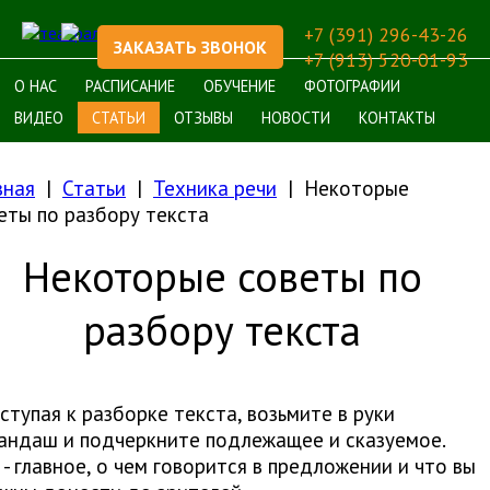
+7 (391) 296-43-26
ЗАКАЗАТЬ ЗВОНОК
+7 (913) 520-01-93
О НАС
РАСПИСАНИЕ
ОБУЧЕНИЕ
ФОТОГРАФИИ
ВИДЕО
СТАТЬИ
ОТЗЫВЫ
НОВОСТИ
КОНТАКТЫ
вная
Статьи
Техника речи
Некоторые
еты по разбору текста
Некоторые советы по
разбору текста
ступая к разборке текста, возьмите в руки
андаш и подчеркните подлежащее и сказуемое.
 - главное, о чем говорится в предложении и что вы