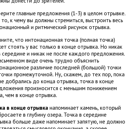
жны донести до зрителей.
ерите главные предложения (1-3) в целом отрывке.
 то, к чему вы должны стремиться, выстроить весь
онационный и ритмический рисунок отрывка.
ните, что интонационная точка (полная точка)
ет стоять у вас только в конце отрывка. Но никак
в середине и никак не после каждого предложения.
исьменном виде очень трудно объяснить
онационное различие последней (большой) точки
точки промежуточной. Ну, скажем, до тех пор, пока
не добрались до конца отрывка, точка в конце
дложения произносится с меньшим понижением
а, чем в конце отрывка.
ка в конце отрывка
напоминает камень, который
бросаете в глубину озера. Точка в середине
ывка больше даже напоминает запятую, не должно
ствоваться смыслового окончания, а скорее