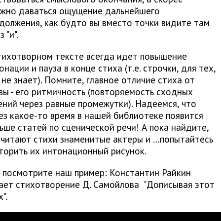
жно даваться ощущение дальнейшего
должения, как будто вы вместо точки видите там
 "и".
ихотворном тексте всегда идет повышение
онации и пауза в конце стиха (т.е. строчки, для тех,
 не знает). Помните, главное отличие стиха от
зы - его ритмичность (повторяемость сходных
ений через равные промежутки). Надеемся, что
ез какое-то время в нашей библиотеке появится
ьше статей по сценической речи! А пока найдите,
 читают стихи знаменитые актеры и …попытайтесь
торить их интонационный рисунок.
 посмотрите наш пример: Константин Райкин
ает стихотворение Д. Самойлова "Дописывая этот
".