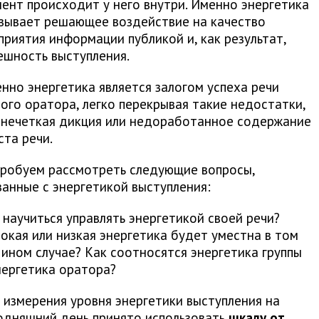
ент происходит у него внутри. Именно энергетика
зывает решающее воздействие на качество
приятия информации публикой и, как результат,
ешность выступления.
нно энергетика является залогом успеха речи
ого оратора, легко перекрывая такие недостатки,
 нечеткая дикция или недоработанное содержание
ста речи.
робуем рассмотреть следующие вопросы,
занные с энергетикой выступления:
 научиться управлять энергетикой своей речи?
окая или низкая энергетика будет уместна в том
 ином случае? Как соотносятся энергетика группы
нергетика оратора?
я измерения уровня энергетики выступления на
одняшний день принято использовать
шкалу от