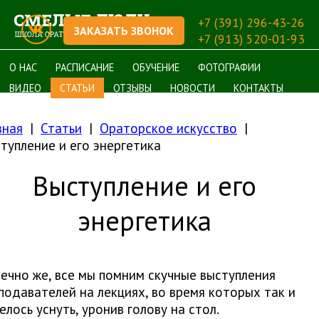
+7 (391) 296-43-26
ЗАКАЗАТЬ ЗВОНОК
+7 (913) 520-01-93
О НАС
РАСПИСАНИЕ
ОБУЧЕНИЕ
ФОТОГРАФИИ
ВИДЕО
СТАТЬИ
ОТЗЫВЫ
НОВОСТИ
КОНТАКТЫ
вная
Статьи
Ораторское искусство
тупление и его энергетика
Выступление и его
энергетика
ечно же, все мы помним скучные выступления
подавателей на лекциях, во время которых так и
елось уснуть, уронив голову на стол.