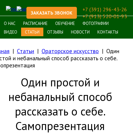
+7 (391) 296-43-26
ЗАКАЗАТЬ ЗВОНОК
+7 (913) 520-01-93
О НАС
РАСПИСАНИЕ
ОБУЧЕНИЕ
ФОТОГРАФИИ
ВИДЕО
СТАТЬИ
ОТЗЫВЫ
НОВОСТИ
КОНТАКТЫ
вная
Статьи
Ораторское искусство
Один
стой и небанальный способ рассказать о себе.
опрезентация
Один простой и
небанальный способ
рассказать о себе.
Самопрезентация