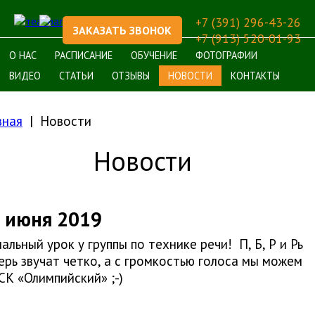
+7 (391) 296-43-26
ЗАКАЗАТЬ ЗВОНОК
+7 (913) 520-01-93
О НАС
РАСПИСАНИЕ
ОБУЧЕНИЕ
ФОТОГРАФИИ
ВИДЕО
СТАТЬИ
ОТЗЫВЫ
НОВОСТИ
КОНТАКТЫ
вная
Новости
Новости
 июня 2019
альный урок у группы по технике речи! П, Б, Р и Рь
ерь звучат четко, а с громкостью голоса мы можем
 СК «Олимпийский» ;-)